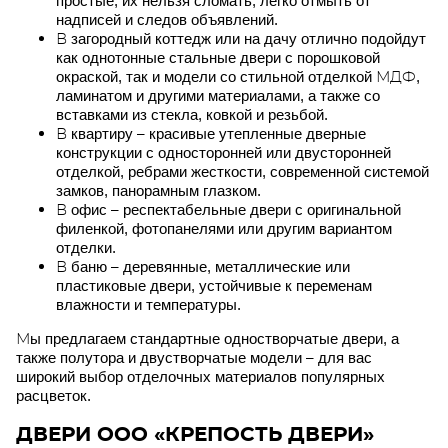
простые, их нельзя сломать, легко отмыть от
надписей и следов объявлений.
В загородный коттедж или на дачу отлично подойдут
как однотонные стальные двери с порошковой
окраской, так и модели со стильной отделкой МДФ,
ламинатом и другими материалами, а также со
вставками из стекла, ковкой и резьбой.
В квартиру – красивые утепленные дверные
конструкции с односторонней или двусторонней
отделкой, ребрами жесткости, современной системой
замков, панорамным глазком.
В офис – респектабельные двери с оригинальной
филенкой, фотопанелями или другим вариантом
отделки.
В баню – деревянные, металлические или
пластиковые двери, устойчивые к переменам
влажности и температуры.
Мы предлагаем стандартные одностворчатые двери, а
также полутора и двустворчатые модели – для вас
широкий выбор отделочных материалов популярных
расцветок.
ДВЕРИ ООО «КРЕПОСТЬ ДВЕРИ»