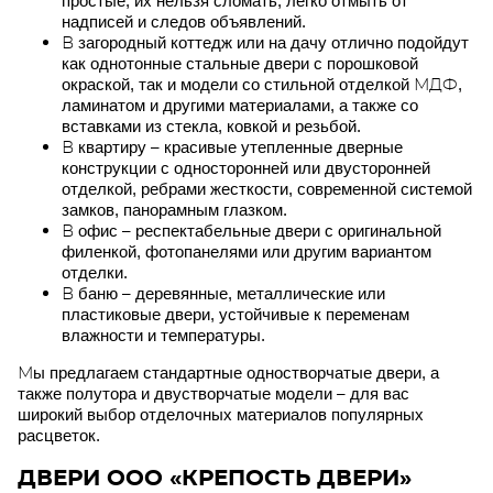
простые, их нельзя сломать, легко отмыть от
надписей и следов объявлений.
В загородный коттедж или на дачу отлично подойдут
как однотонные стальные двери с порошковой
окраской, так и модели со стильной отделкой МДФ,
ламинатом и другими материалами, а также со
вставками из стекла, ковкой и резьбой.
В квартиру – красивые утепленные дверные
конструкции с односторонней или двусторонней
отделкой, ребрами жесткости, современной системой
замков, панорамным глазком.
В офис – респектабельные двери с оригинальной
филенкой, фотопанелями или другим вариантом
отделки.
В баню – деревянные, металлические или
пластиковые двери, устойчивые к переменам
влажности и температуры.
Мы предлагаем стандартные одностворчатые двери, а
также полутора и двустворчатые модели – для вас
широкий выбор отделочных материалов популярных
расцветок.
ДВЕРИ ООО «КРЕПОСТЬ ДВЕРИ»