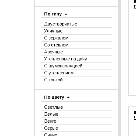
По типу
Двустворчатые
Уличные
С зеркалом
Со стеклом
Арочные
Утепленные на дачу
С шумоизоляцией
С утеплением
С ковкой
По цвету
Светлые
Белые
Венге
Серые
Синие