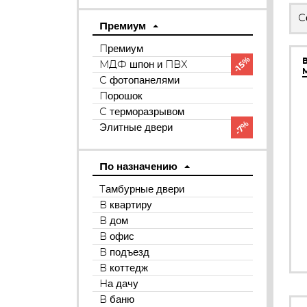
С
Премиум
Премиум
-15%
МДФ шпон и ПВХ
С фотопанелями
Порошок
С терморазрывом
-7%
Элитные двери
По назначению
Тамбурные двери
В квартиру
В дом
В офис
В подъезд
В коттедж
На дачу
В баню