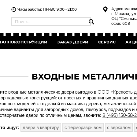
Адрес магази
Часы работы: ПН-ВС 9:00 - 21:00
г. Москва, ул
ОЦ "Смольна
офис 608
ТАЛЛОКОНСТРУКЦИИ
ЗАКАЗ
ДВЕРИ
СЕРВИС
АКЦ
ВХОДНЫЕ МЕТАЛЛИЧ
ите входные металлические двери выгодно в ООО «Крепость д
ор надежных конструкций: от простых и практичных дачных две
кошных моделей с отделкой из массива дерева, металлической 
ичные варианты для загородных домов, тамбуров, подъездов и 
створчатые двери по отличным ценам, звоните:
8 (495) 150-58-
то ищут:
двери в квартиру
с терморазрывом
с зеркалом