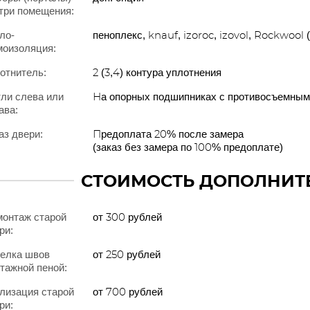
три помещения:
ло-
пеноплекс, knauf, izoroc, izovol, Rockwool 
оизоляция:
отнитель:
2 (3,4) контура уплотнения
ли слева или
На опорных подшипниках с противосъемным
ава:
аз двери:
Предоплата 20% после замера
(заказ без замера по 100% предоплате)
СТОИМОСТЬ ДОПОЛНИТ
онтаж старой
от 300 рублей
ри:
елка швов
от 250 рублей
тажной пеной:
лизация старой
от 700 рублей
ри: