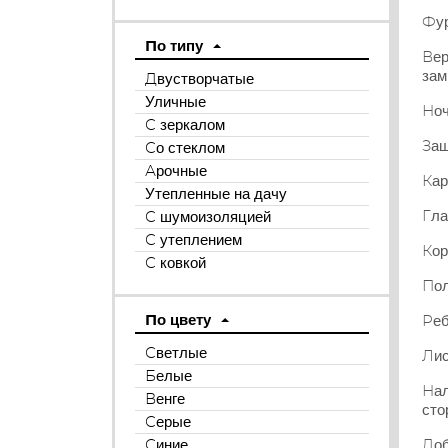
Фур
По типу
Вер
зам
Двустворчатые
Уличные
Ноч
С зеркалом
Защ
Со стеклом
Арочные
Кар
Утепленные на дачу
Гла
С шумоизоляцией
С утеплением
Кор
С ковкой
Пол
По цвету
Реб
Светлые
Лис
Белые
Нал
Венге
сто
Серые
Доб
Синие