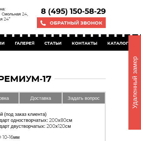
на:
8 (495) 150-58-29
. Смольная 24,
я 24"
ОБРАТНЫЙ ЗВОНОК
ИИ
ГАЛЕРЕЯ
СТАТЬИ
КОНТАКТЫ
КАТАЛОГ БЕС
Удаленный замер
РЕМИУМ-17
овка
Доставка
Задать вопрос
й (под заказ клиента)
дарт одностворчатых: 200х80см
дарт двустворчатых: 200х120см
10-16мм