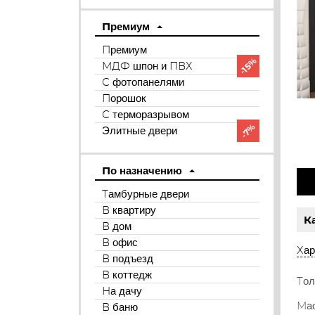
Премиум
Премиум
-15%
МДФ шпон и ПВХ
С фотопанелями
Порошок
С терморазрывом
-7%
Элитные двери
По назначению
Тамбурные двери
В квартиру
К
В дом
В офис
Хар
В подъезд
В коттедж
Тол
На дачу
Мас
В баню