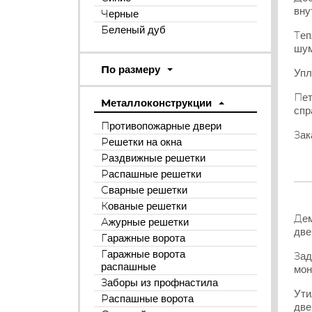
вну
Черные
Беленый дуб
Теп
шум
По размеру
Упл
Пет
Металлоконструкции
спр
Противопожарные двери
Зак
Решетки на окна
Раздвижные решетки
Распашные решетки
Сварные решетки
Кованые решетки
Дем
Ажурные решетки
две
Гаражные ворота
Гаражные ворота
Зад
распашные
мон
Заборы из профнастила
Ути
Распашные ворота
две