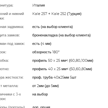
нитура:
Италия
хний и нижний
Kale 257 + Kale 252 (Турция)
ки:
ная задвижка:
есть (на выбор клиента)
ита замков:
броненакладка (на выбор клиента)
ман под замок:
есть (4 мм)
зок:
обзорность 180°
обка:
профиль 50 x 25 мм< (60,80,100мм)
отно:
профиль 40 x 25 мм< (50,60,80мм)
ра жесткости:
проф. труба 40х25мм 5шт
т металла:
от 2мм (до 5мм)
ичники с 3-х
на выбор
рон:
оры (порталы)
доп. опция