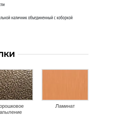
ЛКИ
орошковое
Ламинат
апыление