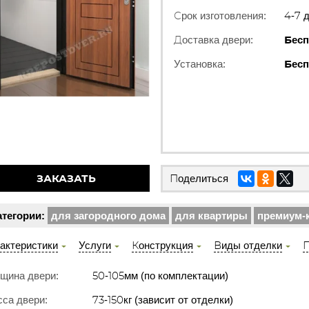
Срок изготовления:
4-7 
Доставка двери:
Бесп
Установка:
Бесп
ЗАКАЗАТЬ
Поделиться
атегории:
для загородного дома
для квартиры
премиум-
актеристики
Услуги
Конструкция
Виды отделки
П
щина двери:
50-105мм (по комплектации)
са двери:
73-150кг (зависит от отделки)