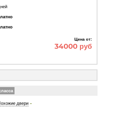
дней
латно
латно
Цена от:
34000 руб
класса
охожие двери