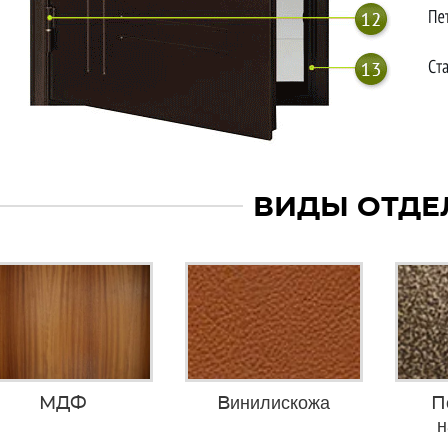
ВИДЫ ОТДЕ
МДФ
Винилискожа
П
н