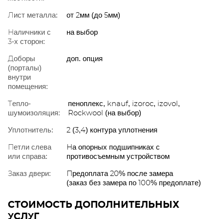
Лист металла:
от 2мм (до 5мм)
Наличники с
на выбор
3-х сторон:
Доборы
доп. опция
(порталы)
внутри
помещения:
Тепло-
пеноплекс, knauf, izoroc, izovol,
шумоизоляция:
Rockwool (на выбор)
Уплотнитель:
2 (3,4) контура уплотнения
Петли слева
На опорных подшипниках с
или справа:
противосъемным устройством
Заказ двери:
Предоплата 20% после замера
(заказ без замера по 100% предоплате)
СТОИМОСТЬ ДОПОЛНИТЕЛЬНЫХ
УСЛУГ