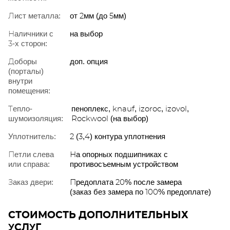
Лист металла:
от 2мм (до 5мм)
Наличники с
на выбор
3-х сторон:
Доборы
доп. опция
(порталы)
внутри
помещения:
Тепло-
пеноплекс, knauf, izoroc, izovol,
шумоизоляция:
Rockwool (на выбор)
Уплотнитель:
2 (3,4) контура уплотнения
Петли слева
На опорных подшипниках с
или справа:
противосъемным устройством
Заказ двери:
Предоплата 20% после замера
(заказ без замера по 100% предоплате)
СТОИМОСТЬ ДОПОЛНИТЕЛЬНЫХ
УСЛУГ