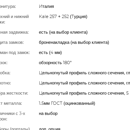
нитура:
Италия
хний и нижний
Kale 257 + 252 (Турция)
ки:
ная задвижка:
есть (на выбор клиента)
ита замков:
броненакладка (на выбор клиента)
ман под замок:
есть (4 мм)
зок:
обзорность 180°
обка:
Цельногнутый профиль сложного сечения, г
отно:
Цельногнутый профиль сложного сечения, г
ра жесткости:
Цельногнутый профиль сложного сечения, 5
т металла:
1.5мм ГОСТ (оцинкованный)
ичники с 3-х
на выбор
рон:
оры (порталы)
доп. опция