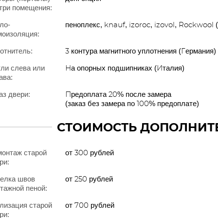
три помещения:
ло-
пеноплекс, knauf, izoroc, izovol, Rockwool 
оизоляция:
отнитель:
3 контура магнитного уплотнения (Германия)
ли слева или
На опорных подшипниках (Италия)
ава:
аз двери:
Предоплата 20% после замера
(заказ без замера по 100% предоплате)
СТОИМОСТЬ ДОПОЛНИТ
онтаж старой
от 300 рублей
ри:
елка швов
от 250 рублей
тажной пеной:
лизация старой
от 700 рублей
ри: