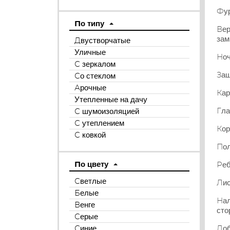
Фур
По типу
Вер
зам
Двустворчатые
Уличные
Ноч
С зеркалом
Защ
Со стеклом
Арочные
Кар
Утепленные на дачу
Гла
С шумоизоляцией
С утеплением
Кор
С ковкой
Пол
По цвету
Реб
Светлые
Лис
Белые
Нал
Венге
сто
Серые
Доб
Синие