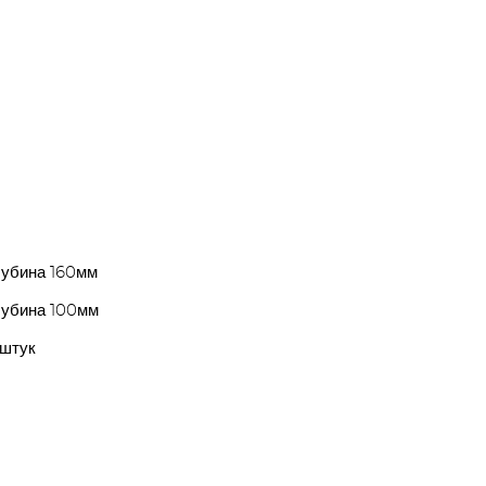
лубина 160мм
лубина 100мм
 штук