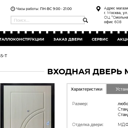
Адрес магази
Часы работы: ПН-ВС 9:00 - 21:00
г. Москва, ул
ОЦ "Смольна
офис 608
ТАЛЛОКОНСТРУКЦИИ
ЗАКАЗ
ДВЕРИ
СЕРВИС
АКЦ
5-Т
ВХОДНАЯ ДВЕРЬ М
Характеристики
Устан
Размер:
любо
Стан
Стан
Отделка двери:
МД