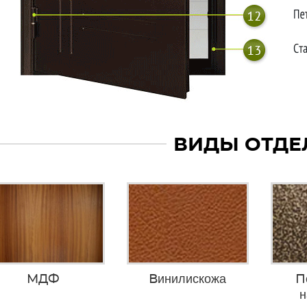
ВИДЫ ОТДЕ
МДФ
Винилискожа
П
н