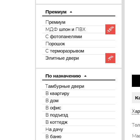
Премиум
Премиум
-15%
МДФ шпон и ПВХ
С фотопанелями
Порошок
С терморазрывом
-7%
Элитные двери
По назначению
Тамбурные двери
В квартиру
К
В дом
В офис
Хар
В подъезд
В коттедж
Тол
На дачу
Мас
В баню