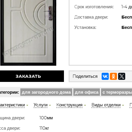
Срок изготовления:
1-4 д
Доставка двери:
Бесп
Установка:
Бесп
ЗАКАЗАТЬ
Поделиться
атегории:
для загородного дома
для офиса
с терморазр
актеристики
Услуги
Конструкция
Виды отделки
П
щина двери:
100мм
са двери:
110кг