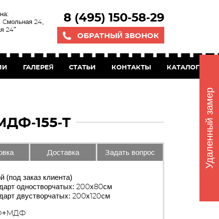
на:
8 (495) 150-58-29
. Смольная 24,
я 24"
ОБРАТНЫЙ ЗВОНОК
ИИ
ГАЛЕРЕЯ
СТАТЬИ
КОНТАКТЫ
КАТАЛОГ БЕС
Удаленный замер
ДФ-155-Т
овка
Доставка
Задать вопрос
й (под заказ клиента)
дарт одностворчатых: 200х80см
дарт двустворчатых: 200х120см
Ф+МДФ