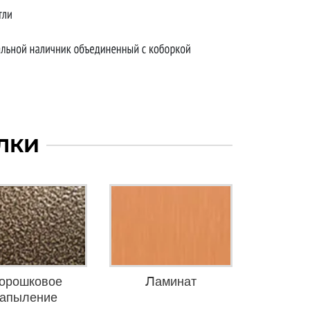
ЛКИ
орошковое
Ламинат
апыление