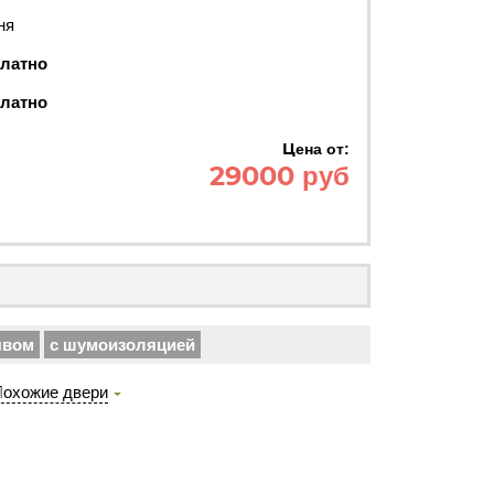
ня
латно
латно
Цена от:
29000 руб
ывом
с шумоизоляцией
охожие двери