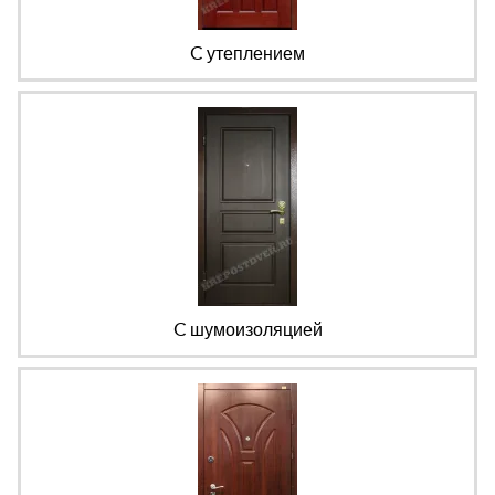
С утеплением
С шумоизоляцией