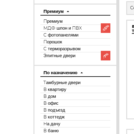
С
Премиум
Премиум
-15%
МДФ шпон и ПВХ
С фотопанелями
Порошок
С терморазрывом
-7%
Элитные двери
По назначению
Тамбурные двери
В квартиру
В дом
В офис
В подъезд
В коттедж
На дачу
В баню