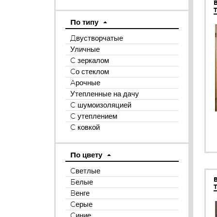
По типу
Двустворчатые
Уличные
С зеркалом
Со стеклом
Арочные
Утепленные на дачу
С шумоизоляцией
С утеплением
С ковкой
По цвету
Светлые
Белые
Венге
Серые
Синие