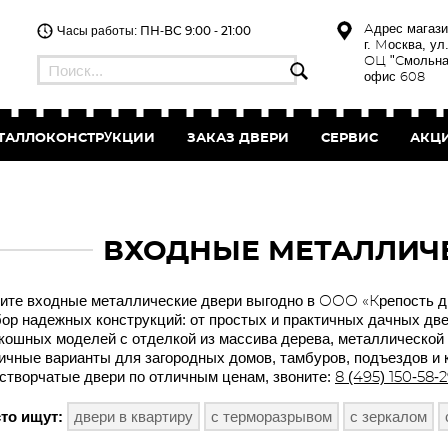
Адрес магази
Часы работы: ПН-ВС 9:00 - 21:00
г. Москва, ул
ОЦ "Смольна
офис 608
ТАЛЛОКОНСТРУКЦИИ
ЗАКАЗ
ДВЕРИ
СЕРВИС
АКЦ
ВХОДНЫЕ МЕТАЛЛИЧ
ите входные металлические двери выгодно в ООО «Крепость д
ор надежных конструкций: от простых и практичных дачных две
кошных моделей с отделкой из массива дерева, металлической 
ичные варианты для загородных домов, тамбуров, подъездов и 
створчатые двери по отличным ценам, звоните:
8 (495) 150-58-
то ищут:
двери в квартиру
с терморазрывом
с зеркалом